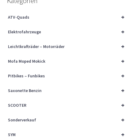
Kategorien
Über uns
+
ATV-Quads
Vertrag widerrufen
+
Elektrofahrzeuge
Widerrufsbelehrung
+
Leichtkrafträder – Motorräder
Cart
+
Mofa Moped Mokick
Checkout
+
Pitbikes – Funbikes
My account
+
Saxonette Benzin
+
SCOOTER
+
Sonderverkauf
+
SYM