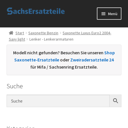
Zur
Zum
Menü
Navigation
Inhalt
springen
springen
Start
Start
Saxonette Benzin
Saxonette Luxus Euro2 2004-
Saxy light
Lenker - Lenkerarmaturen
AGB
Modell nicht gefunden? Besuchen Sie unseren
Shop
Datenschutzerklärung
Saxonette-Ersatzteile
oder
Zweiradersatzteile 24
für Mifa / Sachsenring Ersatzteile.
Impressum
Suche
Kontakt
Sachs Ersatzteile
Sachsteile