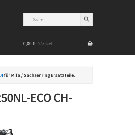
0,00
€
0 Artikel
n
24
für Mifa / Sachsenring Ersatzteile.
50NL-ECO CH-