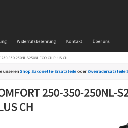
rung
Widerrufsbelehrung
Kontakt
Über uns
250-350-250NL-S250NL-ECO CH-PLUS CH
Kontakt
Sachs Ersatzteile
Sachsteile
Über uns
Vertrag widerrufe
ie unseren
Shop Saxonette-Ersatzteile
oder
Zweiradersatzteile 
nt
OMFORT 250-350-250NL-S2
LUS CH