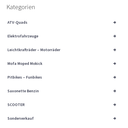
Über uns
Kategorien
Vertrag widerrufen
+
ATV-Quads
+
Widerrufsbelehrung
Elektrofahrzeuge
+
Leichtkrafträder – Motorräder
Cart
+
Mofa Moped Mokick
Checkout
+
Pitbikes – Funbikes
My account
+
Saxonette Benzin
+
SCOOTER
+
Sonderverkauf