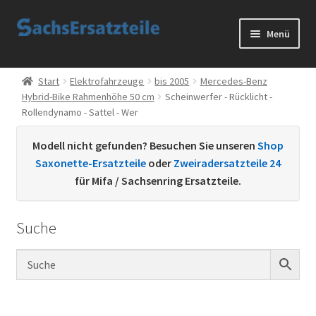
Zur
Zum
Menü
Navigation
Inhalt
springen
springen
Start
Start
Elektrofahrzeuge
bis 2005
Mercedes-Benz
Hybrid-Bike Rahmenhöhe 50 cm
Scheinwerfer - Rücklicht -
AGB
Rollendynamo - Sattel - Wer
Datenschutzerklärung
Modell nicht gefunden? Besuchen Sie unseren
Shop
Saxonette-Ersatzteile
oder
Zweiradersatzteile 24
Impressum
für Mifa / Sachsenring Ersatzteile.
Kontakt
Suche
Sachs Ersatzteile
Sachsteile