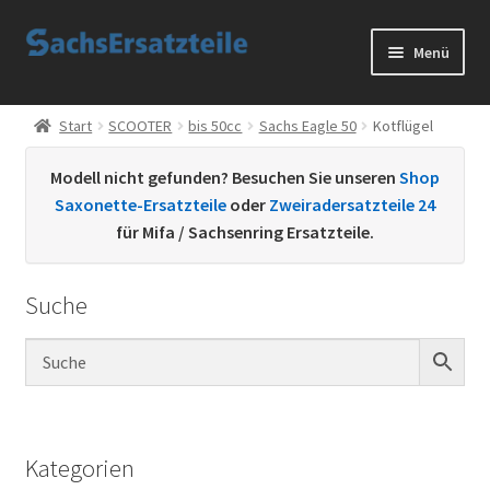
Zur
Zum
Menü
Navigation
Inhalt
springen
springen
Start
Start
SCOOTER
bis 50cc
Sachs Eagle 50
Kotflügel
AGB
Modell nicht gefunden? Besuchen Sie unseren
Shop
Saxonette-Ersatzteile
oder
Zweiradersatzteile 24
Datenschutzerklärung
für Mifa / Sachsenring Ersatzteile.
Impressum
Suche
Kontakt
Sachs Ersatzteile
Sachsteile
Kategorien