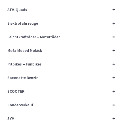
Über uns
+
ATV-Quads
Vertrag widerrufen
+
Elektrofahrzeuge
Widerrufsbelehrung
+
Leichtkrafträder – Motorräder
+
Cart
Mofa Moped Mokick
+
Pitbikes – Funbikes
Checkout
+
Saxonette Benzin
My account
+
SCOOTER
+
Sonderverkauf
+
SYM