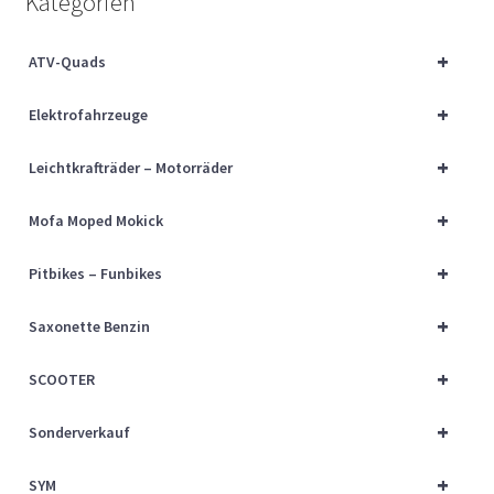
Kategorien
Über uns
+
ATV-Quads
Vertrag widerrufen
+
Elektrofahrzeuge
Widerrufsbelehrung
+
Leichtkrafträder – Motorräder
Cart
+
Mofa Moped Mokick
Checkout
+
Pitbikes – Funbikes
My account
+
Saxonette Benzin
+
SCOOTER
+
Sonderverkauf
+
SYM