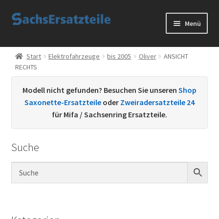
Zur
Zum
Menü
Navigation
Inhalt
springen
springen
Start
Start
Elektrofahrzeuge
bis 2005
Oliver
ANSICHT
RECHTS
AGB
Modell nicht gefunden? Besuchen Sie unseren
Shop
Datenschutzerklärung
Saxonette-Ersatzteile
oder
Zweiradersatzteile 24
für Mifa / Sachsenring Ersatzteile.
Impressum
Suche
Kontakt
Sachs Ersatzteile
Sachsteile