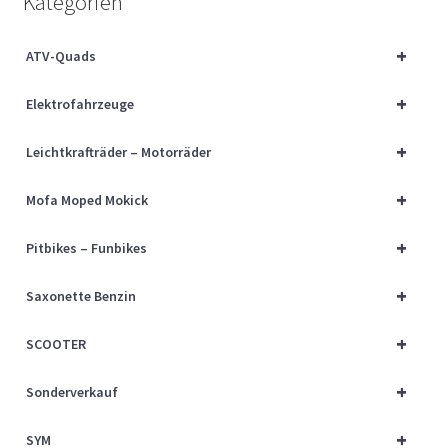
Kategorien
Über uns
+
ATV-Quads
Vertrag widerrufen
+
Elektrofahrzeuge
Widerrufsbelehrung
+
Leichtkrafträder – Motorräder
Cart
+
Mofa Moped Mokick
Checkout
+
Pitbikes – Funbikes
My account
+
Saxonette Benzin
+
SCOOTER
+
Sonderverkauf
+
SYM