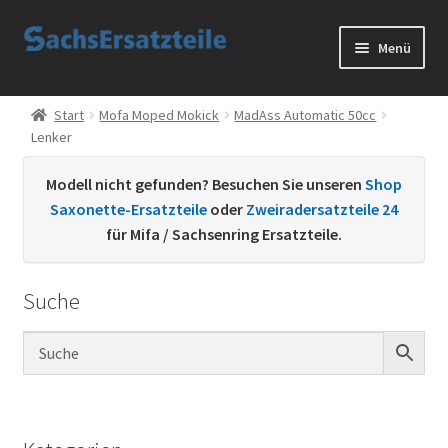
Zur
Zum
Menü
Navigation
Inhalt
springen
springen
Start
Start
Mofa Moped Mokick
MadAss Automatic 50cc
Lenker
AGB
Modell nicht gefunden? Besuchen Sie unseren
Shop
Datenschutzerklärung
Saxonette-Ersatzteile
oder
Zweiradersatzteile 24
für Mifa / Sachsenring Ersatzteile.
Impressum
Suche
Kontakt
Sachs Ersatzteile
Sachsteile