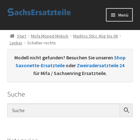
Zur
Zum
Menü
Navigation
Inhalt
springen
springen
Start
Start
Mofa Moped Mokick
MadAss 50cc 4Gg bis 06
Lenker
Schalter rechts
AGB
Modell nicht gefunden? Besuchen Sie unseren
Shop
Datenschutzerklärung
Saxonette-Ersatzteile
oder
Zweiradersatzteile 24
für Mifa / Sachsenring Ersatzteile.
Impressum
Suche
Kontakt
Sachs Ersatzteile
Sachsteile