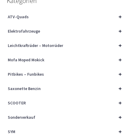
Kategorien
Über uns
+
ATV-Quads
Vertrag widerrufen
+
Elektrofahrzeuge
Widerrufsbelehrung
+
Leichtkrafträder – Motorräder
Cart
+
Mofa Moped Mokick
Checkout
+
Pitbikes – Funbikes
My account
+
Saxonette Benzin
+
SCOOTER
+
Sonderverkauf
+
SYM