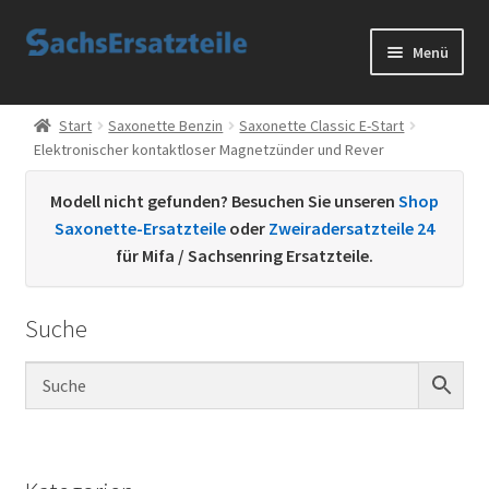
Zur
Zum
Menü
Navigation
Inhalt
springen
springen
Start
Start
Saxonette Benzin
Saxonette Classic E-Start
Elektronischer kontaktloser Magnetzünder und Rever
AGB
Modell nicht gefunden? Besuchen Sie unseren
Shop
Datenschutzerklärung
Saxonette-Ersatzteile
oder
Zweiradersatzteile 24
für Mifa / Sachsenring Ersatzteile.
Impressum
Suche
Kontakt
Sachs Ersatzteile
Sachsteile