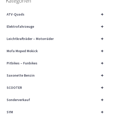
Kategorien
Über uns
+
ATV-Quads
Vertrag widerrufen
+
Elektrofahrzeuge
Widerrufsbelehrung
+
Leichtkrafträder – Motorräder
Cart
+
Mofa Moped Mokick
Checkout
+
Pitbikes – Funbikes
My account
+
Saxonette Benzin
+
SCOOTER
+
Sonderverkauf
+
SYM