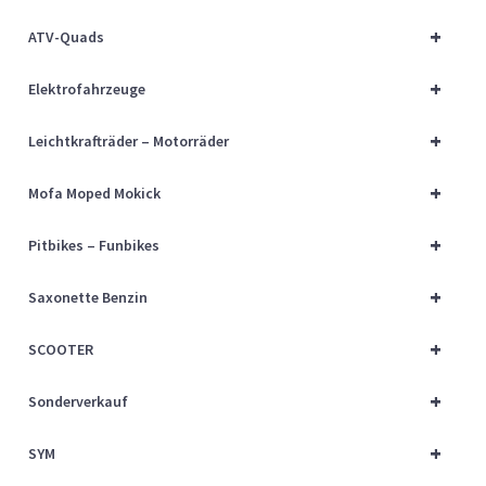
Über uns
+
ATV-Quads
Vertrag widerrufen
+
Elektrofahrzeuge
Widerrufsbelehrung
+
Leichtkrafträder – Motorräder
+
Cart
Mofa Moped Mokick
+
Pitbikes – Funbikes
Checkout
+
Saxonette Benzin
My account
+
SCOOTER
+
Sonderverkauf
+
SYM