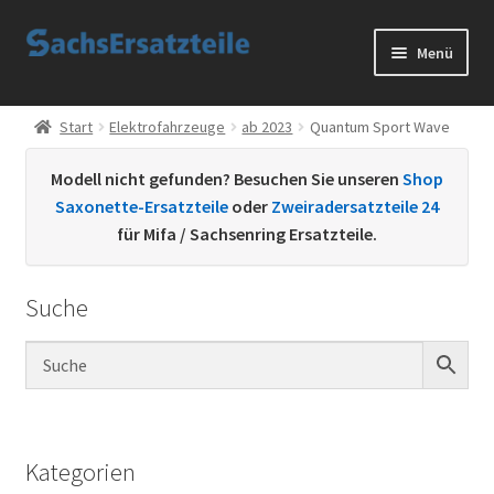
Zur
Zum
Menü
Navigation
Inhalt
springen
springen
Start
Start
Elektrofahrzeuge
ab 2023
Quantum Sport Wave
AGB
Modell nicht gefunden? Besuchen Sie unseren
Shop
Saxonette-Ersatzteile
oder
Zweiradersatzteile 24
Datenschutzerklärung
für Mifa / Sachsenring Ersatzteile.
Impressum
Suche
Kontakt
Sachs Ersatzteile
Sachsteile
Kategorien