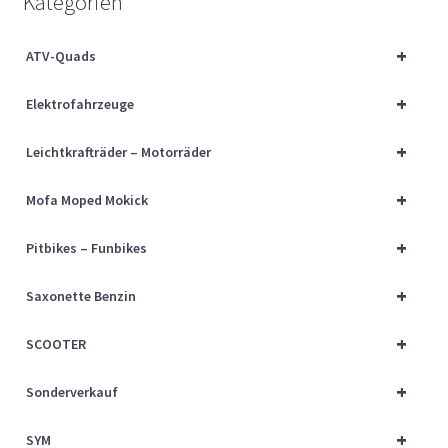
Kategorien
Über uns
+
ATV-Quads
Vertrag widerrufen
+
Elektrofahrzeuge
Widerrufsbelehrung
+
Leichtkrafträder – Motorräder
Cart
+
Mofa Moped Mokick
Checkout
+
Pitbikes – Funbikes
My account
+
Saxonette Benzin
+
SCOOTER
+
Sonderverkauf
+
SYM