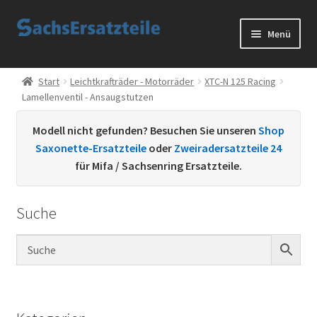
Zur
Zum
Menü
Navigation
Inhalt
springen
springen
Start
Start
Leichtkrafträder - Motorräder
XTC-N 125 Racing
Lamellenventil - Ansaugstutzen
AGB
Modell nicht gefunden? Besuchen Sie unseren
Shop
Datenschutzerklärung
Saxonette-Ersatzteile
oder
Zweiradersatzteile 24
für Mifa / Sachsenring Ersatzteile.
Impressum
Suche
Kontakt
Sachs Ersatzteile
Sachsteile