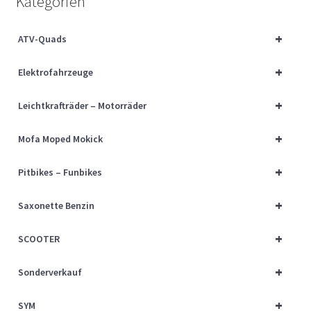
Kategorien
Über uns
+
ATV-Quads
Vertrag widerrufen
+
Elektrofahrzeuge
Widerrufsbelehrung
+
Leichtkrafträder – Motorräder
Cart
+
Mofa Moped Mokick
Checkout
+
Pitbikes – Funbikes
My account
+
Saxonette Benzin
+
SCOOTER
+
Sonderverkauf
+
SYM