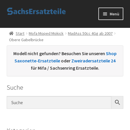
Zur
Zum
Menü
Navigation
Inhalt
springen
springen
Start
Start
Mofa Moped Mokick
MadAss 50cc 4Gg ab 2007
Obere Gabelbrücke
AGB
Modell nicht gefunden? Besuchen Sie unseren
Shop
Datenschutzerklärung
Saxonette-Ersatzteile
oder
Zweiradersatzteile 24
für Mifa / Sachsenring Ersatzteile.
Impressum
Suche
Kontakt
Sachs Ersatzteile
Sachsteile