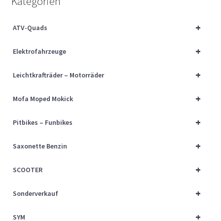
Kategorien
Über uns
+
ATV-Quads
Vertrag widerrufen
+
Elektrofahrzeuge
Widerrufsbelehrung
+
Leichtkrafträder – Motorräder
Cart
+
Mofa Moped Mokick
Checkout
+
Pitbikes – Funbikes
My account
+
Saxonette Benzin
+
SCOOTER
+
Sonderverkauf
+
SYM