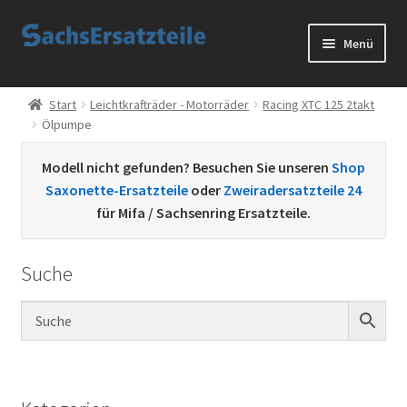
Zur
Zum
Menü
Navigation
Inhalt
springen
springen
Start
Start
Leichtkrafträder - Motorräder
Racing XTC 125 2takt
Ölpumpe
AGB
Modell nicht gefunden? Besuchen Sie unseren
Shop
Datenschutzerklärung
Saxonette-Ersatzteile
oder
Zweiradersatzteile 24
für Mifa / Sachsenring Ersatzteile.
Impressum
Suche
Kontakt
Sachs Ersatzteile
Sachsteile