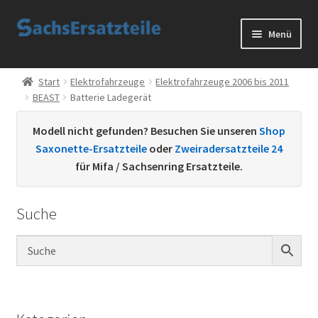
Zur
Zum
Menü
Navigation
Inhalt
springen
springen
Start
Start
Elektrofahrzeuge
Elektrofahrzeuge 2006 bis 2011
BEAST
Batterie Ladegerät
AGB
Modell nicht gefunden? Besuchen Sie unseren
Shop
Datenschutzerklärung
Saxonette-Ersatzteile
oder
Zweiradersatzteile 24
für Mifa / Sachsenring Ersatzteile.
Impressum
Suche
Kontakt
Sachs Ersatzteile
Sachsteile