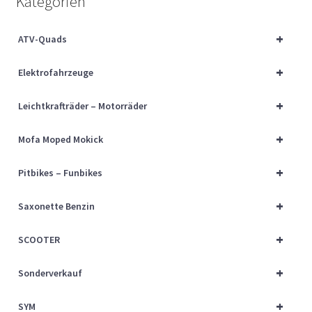
Kategorien
Über uns
+
ATV-Quads
Vertrag widerrufen
+
Elektrofahrzeuge
Widerrufsbelehrung
+
Leichtkrafträder – Motorräder
Cart
+
Mofa Moped Mokick
Checkout
+
Pitbikes – Funbikes
My account
+
Saxonette Benzin
+
SCOOTER
+
Sonderverkauf
+
SYM