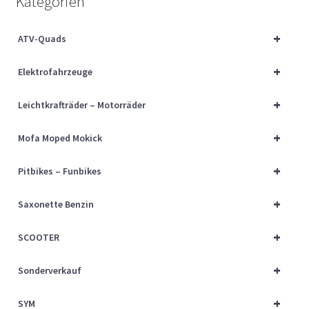
Kategorien
Über uns
+
ATV-Quads
Vertrag widerrufen
+
Elektrofahrzeuge
Widerrufsbelehrung
+
Leichtkrafträder – Motorräder
Cart
+
Mofa Moped Mokick
Checkout
+
Pitbikes – Funbikes
My account
+
Saxonette Benzin
+
SCOOTER
+
Sonderverkauf
+
SYM