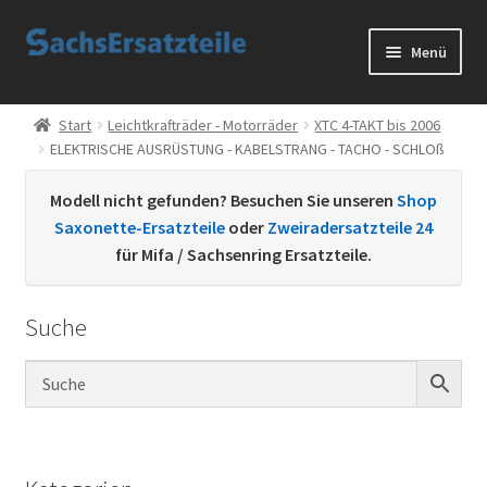
Zur
Zum
Menü
Navigation
Inhalt
springen
springen
Start
Start
Leichtkrafträder - Motorräder
XTC 4-TAKT bis 2006
ELEKTRISCHE AUSRÜSTUNG - KABELSTRANG - TACHO - SCHLOß
AGB
Modell nicht gefunden? Besuchen Sie unseren
Shop
Datenschutzerklärung
Saxonette-Ersatzteile
oder
Zweiradersatzteile 24
für Mifa / Sachsenring Ersatzteile.
Impressum
Suche
Kontakt
Sachs Ersatzteile
Sachsteile