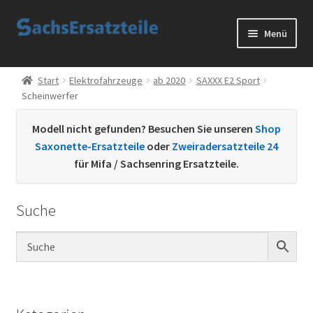
Zur
Zum
Menü
Navigation
Inhalt
springen
springen
Start
Start
Elektrofahrzeuge
ab 2020
SAXXX E2 Sport
Scheinwerfer
AGB
Modell nicht gefunden? Besuchen Sie unseren
Shop
Datenschutzerklärung
Saxonette-Ersatzteile
oder
Zweiradersatzteile 24
für Mifa / Sachsenring Ersatzteile.
Impressum
Suche
Kontakt
Sachs Ersatzteile
Sachsteile