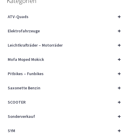
Kategorien
Über uns
+
ATV-Quads
Vertrag widerrufen
+
Elektrofahrzeuge
Widerrufsbelehrung
+
Leichtkrafträder – Motorräder
Cart
+
Mofa Moped Mokick
Checkout
+
Pitbikes – Funbikes
My account
+
Saxonette Benzin
+
SCOOTER
+
Sonderverkauf
+
SYM