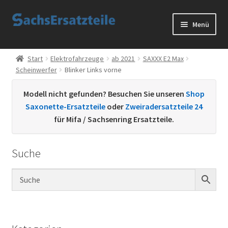
Zur
Zum
Menü
Navigation
Inhalt
springen
springen
Start
Start
Elektrofahrzeuge
ab 2021
SAXXX E2 Max
Scheinwerfer
Blinker Links vorne
AGB
Modell nicht gefunden? Besuchen Sie unseren
Shop
Datenschutzerklärung
Saxonette-Ersatzteile
oder
Zweiradersatzteile 24
für Mifa / Sachsenring Ersatzteile.
Impressum
Suche
Kontakt
Sachs Ersatzteile
Sachsteile