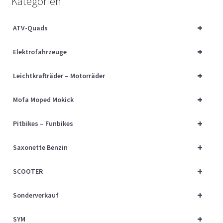
Kategorien
Über uns
+
ATV-Quads
Vertrag widerrufen
+
Elektrofahrzeuge
Widerrufsbelehrung
+
Leichtkrafträder – Motorräder
Cart
+
Mofa Moped Mokick
Checkout
+
Pitbikes – Funbikes
My account
+
Saxonette Benzin
+
SCOOTER
+
Sonderverkauf
+
SYM