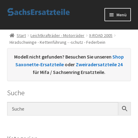
Zur
Zum
Menü
Navigation
Inhalt
springen
springen
Start
Start
Leichtkrafträder - Motorräder
X-ROAD 2005
Hiradschwinge - Kettenführung - -schutz - Federbein
AGB
Modell nicht gefunden? Besuchen Sie unseren
Shop
Datenschutzerklärung
Saxonette-Ersatzteile
oder
Zweiradersatzteile 24
für Mifa / Sachsenring Ersatzteile.
Impressum
Suche
Kontakt
Sachs Ersatzteile
Sachsteile