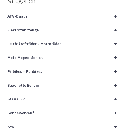
Kategorien
Über uns
+
ATV-Quads
Vertrag widerrufen
+
Elektrofahrzeuge
Widerrufsbelehrung
+
Leichtkrafträder – Motorräder
Cart
+
Mofa Moped Mokick
Checkout
+
Pitbikes – Funbikes
My account
+
Saxonette Benzin
+
SCOOTER
+
Sonderverkauf
+
SYM