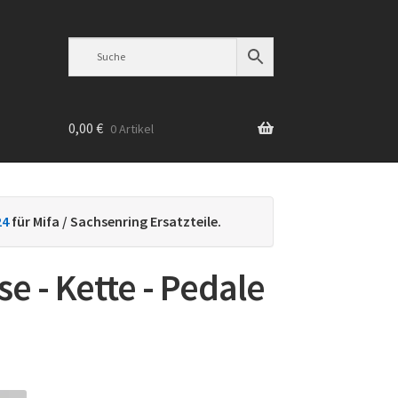
0,00
€
0 Artikel
n
24
für Mifa / Sachsenring Ersatzteile.
e - Kette - Pedale
h
ebtheit
iert