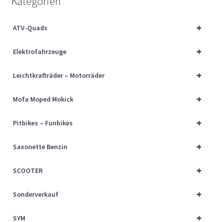
Kategorien
Über uns
+
ATV-Quads
Vertrag widerrufen
+
Elektrofahrzeuge
Widerrufsbelehrung
+
Leichtkrafträder – Motorräder
Cart
+
Mofa Moped Mokick
Checkout
+
Pitbikes – Funbikes
My account
+
Saxonette Benzin
+
SCOOTER
+
Sonderverkauf
+
SYM