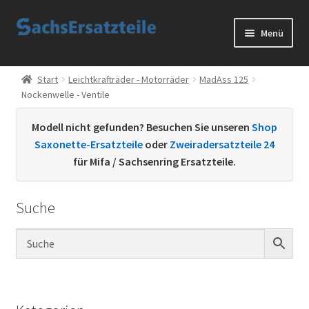
Zur
Zum
Menü
Navigation
Inhalt
springen
springen
Start
Start
Leichtkrafträder - Motorräder
MadAss 125
Nockenwelle - Ventile
AGB
Modell nicht gefunden? Besuchen Sie unseren
Shop
Datenschutzerklärung
Saxonette-Ersatzteile
oder
Zweiradersatzteile 24
für Mifa / Sachsenring Ersatzteile.
Impressum
Suche
Kontakt
Sachs Ersatzteile
Sachsteile