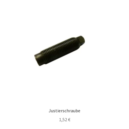
Justierschraube
1,52
€