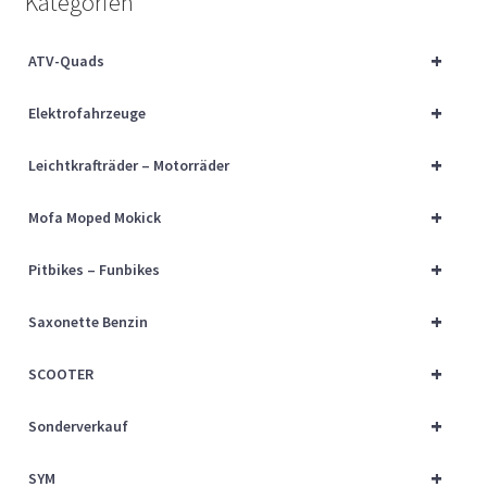
Kategorien
Über uns
+
ATV-Quads
Vertrag widerrufen
+
Elektrofahrzeuge
Widerrufsbelehrung
+
Leichtkrafträder – Motorräder
Cart
+
Mofa Moped Mokick
Checkout
+
Pitbikes – Funbikes
My account
+
Saxonette Benzin
+
SCOOTER
+
Sonderverkauf
+
SYM