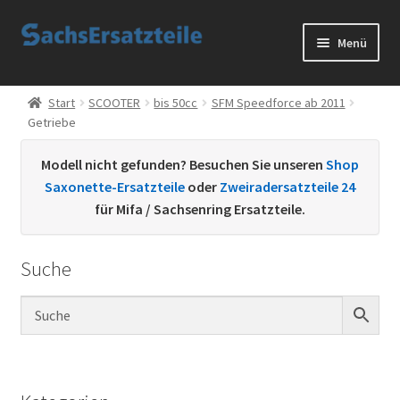
Zur
Zum
Menü
Navigation
Inhalt
springen
springen
Start
Start
SCOOTER
bis 50cc
SFM Speedforce ab 2011
Getriebe
AGB
Modell nicht gefunden? Besuchen Sie unseren
Shop
Datenschutzerklärung
Saxonette-Ersatzteile
oder
Zweiradersatzteile 24
für Mifa / Sachsenring Ersatzteile.
Impressum
Suche
Kontakt
Sachs Ersatzteile
Sachsteile