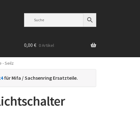
0,00
€
0 Artikel
 - Seilz
n
24
für Mifa / Sachsenring Ersatzteile.
ichtschalter
h