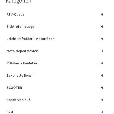
Kategorien
Über uns
+
ATV-Quads
Vertrag widerrufen
+
Elektrofahrzeuge
Widerrufsbelehrung
+
Leichtkrafträder – Motorräder
Cart
+
Mofa Moped Mokick
Checkout
+
Pitbikes – Funbikes
My account
+
Saxonette Benzin
+
SCOOTER
+
Sonderverkauf
+
SYM