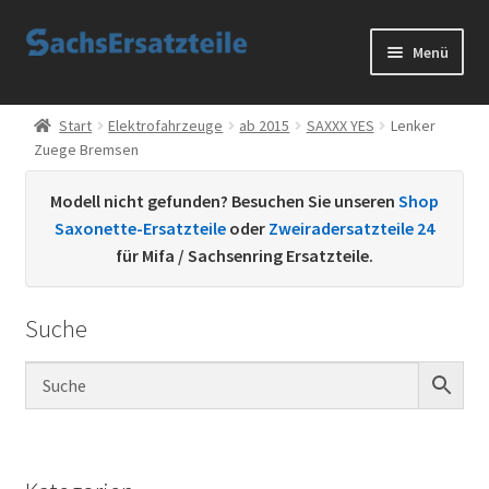
Zur
Zum
Menü
Navigation
Inhalt
springen
springen
Start
Start
Elektrofahrzeuge
ab 2015
SAXXX YES
Lenker
Zuege Bremsen
AGB
Modell nicht gefunden? Besuchen Sie unseren
Shop
Datenschutzerklärung
Saxonette-Ersatzteile
oder
Zweiradersatzteile 24
für Mifa / Sachsenring Ersatzteile.
Impressum
Suche
Kontakt
Sachs Ersatzteile
Sachsteile