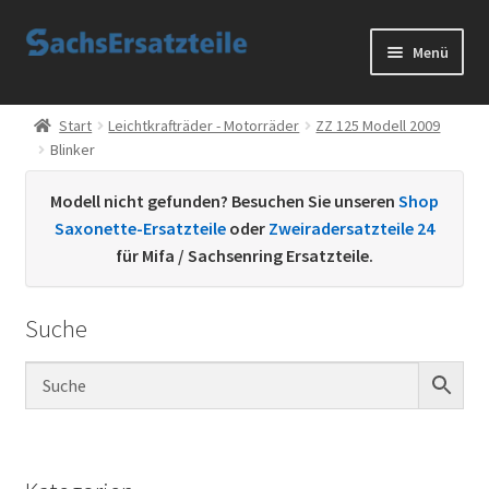
Zur
Zum
Menü
Navigation
Inhalt
springen
springen
Start
Start
Leichtkrafträder - Motorräder
ZZ 125 Modell 2009
Blinker
AGB
Modell nicht gefunden? Besuchen Sie unseren
Shop
Datenschutzerklärung
Saxonette-Ersatzteile
oder
Zweiradersatzteile 24
für Mifa / Sachsenring Ersatzteile.
Impressum
Suche
Kontakt
Sachs Ersatzteile
Sachsteile