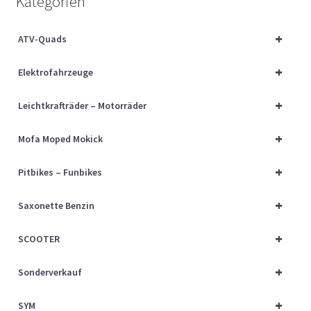
Kategorien
Über uns
+
ATV-Quads
Vertrag widerrufen
+
Elektrofahrzeuge
Widerrufsbelehrung
+
Leichtkrafträder – Motorräder
Cart
+
Mofa Moped Mokick
Checkout
+
Pitbikes – Funbikes
My account
+
Saxonette Benzin
+
SCOOTER
+
Sonderverkauf
+
SYM