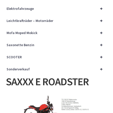
Über uns
+
Elektrofahrzeuge
Vertrag widerrufen
+
Leichtkrafträder – Motorräder
Widerrufsbelehrung
+
Mofa Moped Mokick
+
Cart
Saxonette Benzin
+
SCOOTER
Checkout
+
Sonderverkauf
My account
SAXXX E ROADSTER