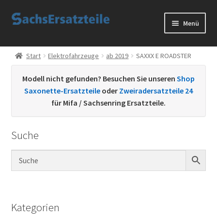
Zur
Zum
Menü
Navigation
Inhalt
springen
springen
Start
Start
Elektrofahrzeuge
ab 2019
SAXXX E ROADSTER
AGB
Modell nicht gefunden? Besuchen Sie unseren
Shop
Saxonette-Ersatzteile
oder
Zweiradersatzteile 24
Datenschutzerklärung
für Mifa / Sachsenring Ersatzteile.
Impressum
Suche
Kontakt
Sachs Ersatzteile
Sachsteile
Kategorien