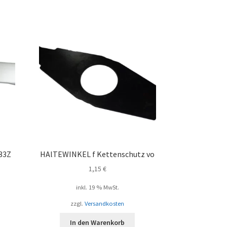
ebtheit
iert
33Z
HAlTEWINKEL f Kettenschutz vo
1,15
€
inkl. 19 % MwSt.
zzgl.
Versandkosten
In den Warenkorb