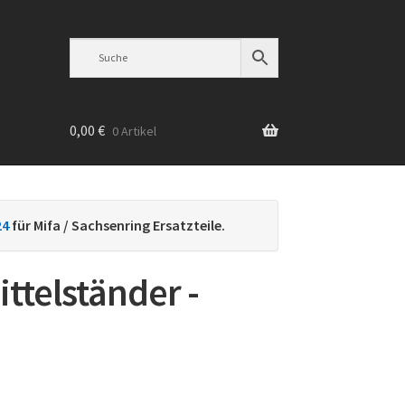
0,00
€
0 Artikel
n
24
für Mifa / Sachsenring Ersatzteile.
ittelständer -
h