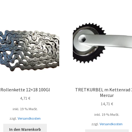
Beli
sort
Rollenkette 12×18 100Gl
TRETKURBEL m Kettenrad 
Mercur
4,71
€
14,71
€
inkl. 19 % MwSt.
inkl. 19 % MwSt.
zzgl.
Versandkosten
zzgl.
Versandkosten
In den Warenkorb