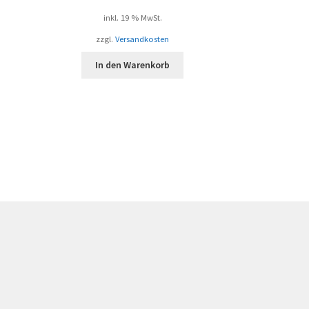
inkl. 19 % MwSt.
zzgl.
Versandkosten
In den Warenkorb
h
ebtheit
iert