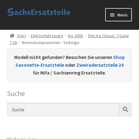
Zur
Zum
Menü
Navigation
Inhalt
springen
springen
Start
Start
Elektrofahrzeuge
bis 2005
Electra Classic 7-Gang
7 Ah
Bremskomponenten - Seilzüge
AGB
Modell nicht gefunden? Besuchen Sie unseren
Shop
Datenschutzerklärung
Saxonette-Ersatzteile
oder
Zweiradersatzteile 24
für Mifa / Sachsenring Ersatzteile.
Impressum
Suche
Kontakt
Sachs Ersatzteile
Sachsteile