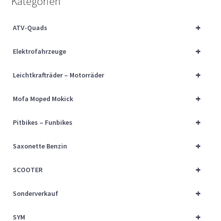
Kategorien
Über uns
+
ATV-Quads
Vertrag widerrufen
+
Elektrofahrzeuge
Widerrufsbelehrung
+
Leichtkrafträder – Motorräder
Cart
+
Mofa Moped Mokick
Checkout
+
Pitbikes – Funbikes
My account
+
Saxonette Benzin
+
SCOOTER
+
Sonderverkauf
+
SYM