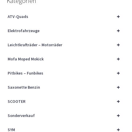
Kategorien
Über uns
+
ATV-Quads
Vertrag widerrufen
+
Elektrofahrzeuge
Widerrufsbelehrung
+
Leichtkrafträder – Motorräder
Cart
+
Mofa Moped Mokick
Checkout
+
Pitbikes – Funbikes
My account
+
Saxonette Benzin
+
SCOOTER
+
Sonderverkauf
+
SYM