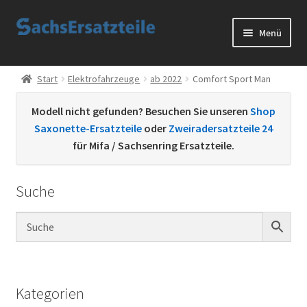
Zur
Zum
Menü
Navigation
Inhalt
springen
springen
Start
Start
Elektrofahrzeuge
ab 2022
Comfort Sport Man
AGB
Modell nicht gefunden? Besuchen Sie unseren
Shop
Saxonette-Ersatzteile
oder
Zweiradersatzteile 24
Datenschutzerklärung
für Mifa / Sachsenring Ersatzteile.
Impressum
Suche
Kontakt
Sachs Ersatzteile
Sachsteile
Kategorien