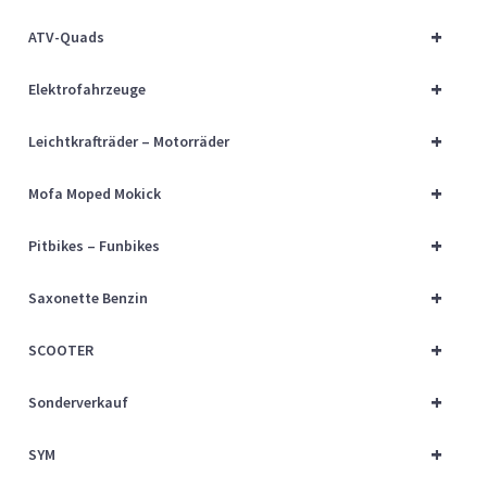
Über uns
+
ATV-Quads
Vertrag widerrufen
+
Elektrofahrzeuge
Widerrufsbelehrung
+
Leichtkrafträder – Motorräder
+
Cart
Mofa Moped Mokick
+
Pitbikes – Funbikes
Checkout
+
Saxonette Benzin
My account
+
SCOOTER
+
Sonderverkauf
+
SYM