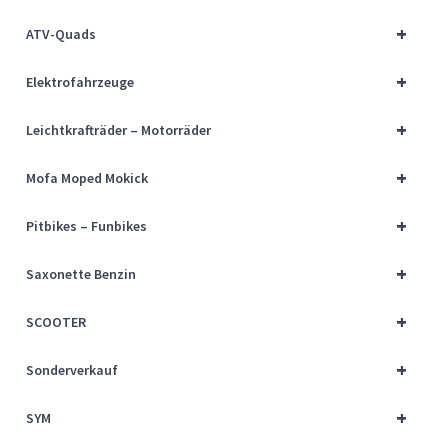
Über uns
+
ATV-Quads
Vertrag widerrufen
+
Elektrofahrzeuge
Widerrufsbelehrung
+
Leichtkrafträder – Motorräder
+
Cart
Mofa Moped Mokick
+
Pitbikes – Funbikes
Checkout
+
Saxonette Benzin
My account
+
SCOOTER
+
Sonderverkauf
+
SYM