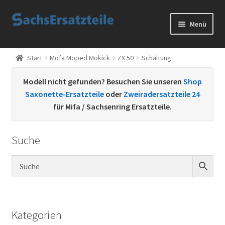
Zur
Zum
Menü
Navigation
Inhalt
springen
springen
Start
Start
Mofa Moped Mokick
ZX 50
Schaltung
AGB
Modell nicht gefunden? Besuchen Sie unseren
Shop
Saxonette-Ersatzteile
oder
Zweiradersatzteile 24
Datenschutzerklärung
für Mifa / Sachsenring Ersatzteile.
Impressum
Suche
Kontakt
Sachs Ersatzteile
Sachsteile
Kategorien