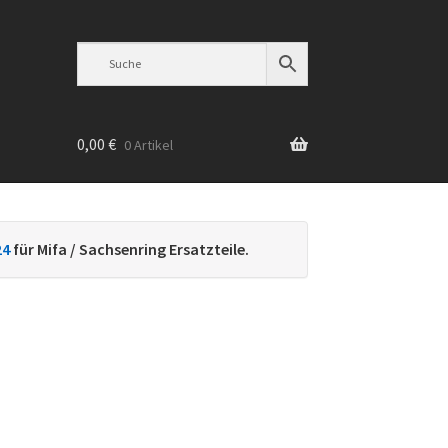
0,00
€
0 Artikel
n
24
für Mifa / Sachsenring Ersatzteile.
h
ebtheit
iert