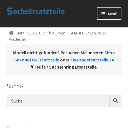
Zur
Zum
Menü
Navigation
Inhalt
springen
springen
Start
Start
SCOOTER
bis 125cc
SFM BEE 125 ab 2016
Vorderrad
AGB
Modell nicht gefunden? Besuchen Sie unseren
Shop
Datenschutzerklärung
Saxonette-Ersatzteile
oder
Zweiradersatzteile 24
für Mifa / Sachsenring Ersatzteile.
Impressum
Suche
Kontakt
Sachs Ersatzteile
Sachsteile