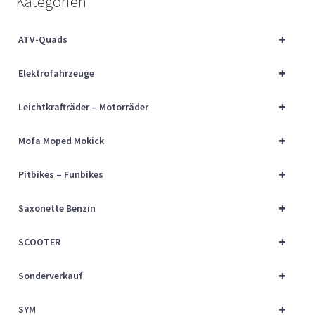
Kategorien
Über uns
+
ATV-Quads
Vertrag widerrufen
+
Elektrofahrzeuge
Widerrufsbelehrung
+
Leichtkrafträder – Motorräder
Cart
+
Mofa Moped Mokick
Checkout
+
Pitbikes – Funbikes
My account
+
Saxonette Benzin
+
SCOOTER
+
Sonderverkauf
+
SYM