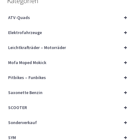
Kategorien
Über uns
+
ATV-Quads
Vertrag widerrufen
+
Elektrofahrzeuge
Widerrufsbelehrung
+
Leichtkrafträder – Motorräder
Cart
+
Mofa Moped Mokick
Checkout
+
Pitbikes – Funbikes
My account
+
Saxonette Benzin
+
SCOOTER
+
Sonderverkauf
+
SYM