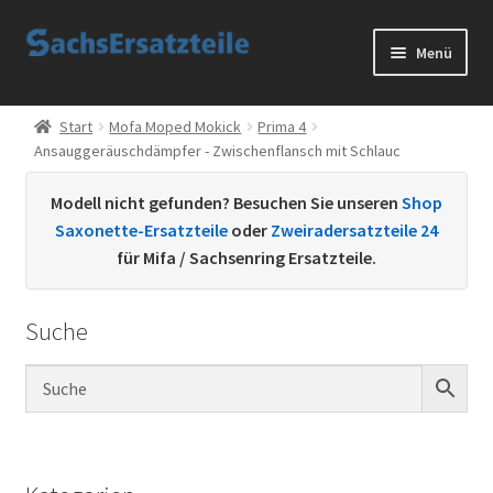
Zur
Zum
Menü
Navigation
Inhalt
springen
springen
Start
Start
Mofa Moped Mokick
Prima 4
Ansauggeräuschdämpfer - Zwischenflansch mit Schlauc
AGB
Modell nicht gefunden? Besuchen Sie unseren
Shop
Datenschutzerklärung
Saxonette-Ersatzteile
oder
Zweiradersatzteile 24
für Mifa / Sachsenring Ersatzteile.
Impressum
Suche
Kontakt
Sachs Ersatzteile
Sachsteile