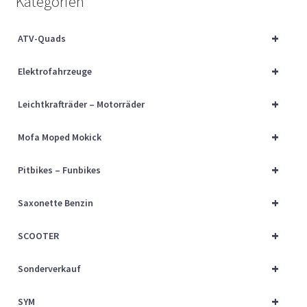
Kategorien
Über uns
+
ATV-Quads
Vertrag widerrufen
+
Elektrofahrzeuge
Widerrufsbelehrung
+
Leichtkrafträder – Motorräder
Cart
+
Mofa Moped Mokick
Checkout
+
Pitbikes – Funbikes
My account
+
Saxonette Benzin
+
SCOOTER
+
Sonderverkauf
+
SYM