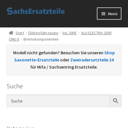
Zur
Zum
Menü
Navigation
Inhalt
springen
springen
Start
Start
Elektrofahrzeuge
bis 2005
ALU ELECTRA 2005
CMU 8
Bremskomponenten
AGB
Modell nicht gefunden? Besuchen Sie unseren
Shop
Datenschutzerklärung
Saxonette-Ersatzteile
oder
Zweiradersatzteile 24
für Mifa / Sachsenring Ersatzteile.
Impressum
Suche
Kontakt
Sachs Ersatzteile
Sachsteile