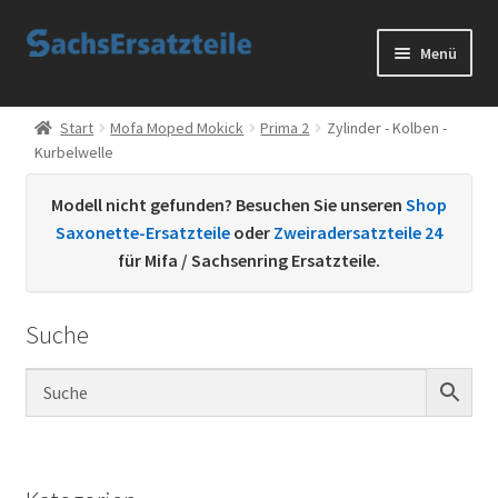
Zur
Zum
Menü
Navigation
Inhalt
springen
springen
Start
Start
Mofa Moped Mokick
Prima 2
Zylinder - Kolben -
Kurbelwelle
AGB
Modell nicht gefunden? Besuchen Sie unseren
Shop
Datenschutzerklärung
Saxonette-Ersatzteile
oder
Zweiradersatzteile 24
für Mifa / Sachsenring Ersatzteile.
Impressum
Suche
Kontakt
Sachs Ersatzteile
Sachsteile