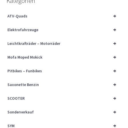
Kategorien
Über uns
+
ATV-Quads
Vertrag widerrufen
+
Elektrofahrzeuge
Widerrufsbelehrung
+
Leichtkrafträder – Motorräder
Cart
+
Mofa Moped Mokick
Checkout
+
Pitbikes – Funbikes
My account
+
Saxonette Benzin
+
SCOOTER
+
Sonderverkauf
+
SYM