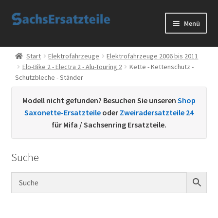
Zur
Zum
Menü
Navigation
Inhalt
springen
springen
Start
Start
Elektrofahrzeuge
Elektrofahrzeuge 2006 bis 2011
Elo-Bike 2 - Electra 2 - Alu-Touring 2
Kette - Kettenschutz -
AGB
Schutzbleche - Ständer
Datenschutzerklärung
Modell nicht gefunden? Besuchen Sie unseren
Shop
Saxonette-Ersatzteile
oder
Zweiradersatzteile 24
Impressum
für Mifa / Sachsenring Ersatzteile.
Kontakt
Suche
Sachs Ersatzteile
Sachsteile