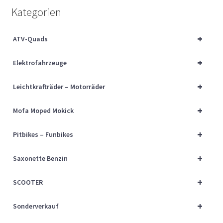
Über uns
Kategorien
Vertrag widerrufen
+
ATV-Quads
+
Widerrufsbelehrung
Elektrofahrzeuge
+
Leichtkrafträder – Motorräder
Cart
+
Mofa Moped Mokick
Checkout
+
Pitbikes – Funbikes
My account
+
Saxonette Benzin
+
SCOOTER
+
Sonderverkauf