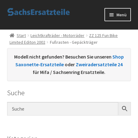
Zur
Zum
Menü
Navigation
Inhalt
springen
springen
Start
Start
Leichtkrafträder - Motorräder
ZZ 125 Fun Bike
Limited Editon 2002
Fußrasten - Gepäckträger
AGB
Modell nicht gefunden? Besuchen Sie unseren
Shop
Datenschutzerklärung
Saxonette-Ersatzteile
oder
Zweiradersatzteile 24
für Mifa / Sachsenring Ersatzteile.
Impressum
Suche
Kontakt
Sachs Ersatzteile
Sachsteile