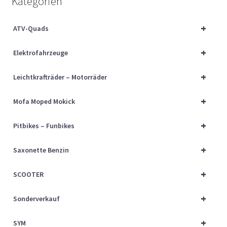
Kategorien
Über uns
+
ATV-Quads
Vertrag widerrufen
+
Elektrofahrzeuge
Widerrufsbelehrung
+
Leichtkrafträder – Motorräder
Cart
+
Mofa Moped Mokick
Checkout
+
Pitbikes – Funbikes
My account
+
Saxonette Benzin
+
SCOOTER
+
Sonderverkauf
+
SYM