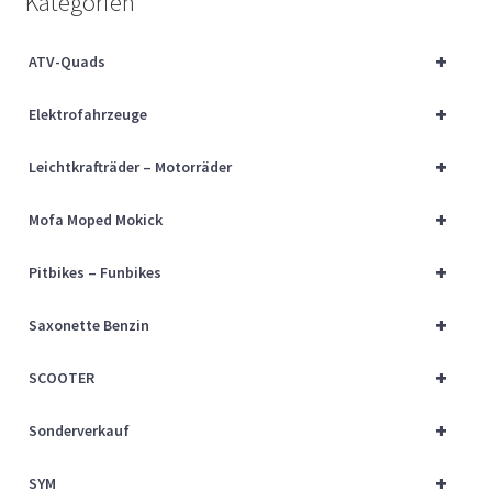
Kategorien
Über uns
+
ATV-Quads
Vertrag widerrufen
+
Elektrofahrzeuge
Widerrufsbelehrung
+
Leichtkrafträder – Motorräder
Cart
+
Mofa Moped Mokick
Checkout
+
Pitbikes – Funbikes
My account
+
Saxonette Benzin
+
SCOOTER
+
Sonderverkauf
+
SYM