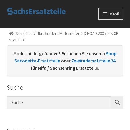
Zur
Zum
Menü
Navigation
Inhalt
springen
springen
Start
Start
Leichtkrafträder - Motorräder
X-ROAD 2005
KICK
STARTER
AGB
Modell nicht gefunden? Besuchen Sie unseren
Shop
Datenschutzerklärung
Saxonette-Ersatzteile
oder
Zweiradersatzteile 24
für Mifa / Sachsenring Ersatzteile.
Impressum
Suche
Kontakt
Sachs Ersatzteile
Sachsteile