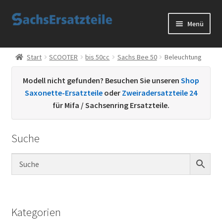
Zur
Zum
Menü
Navigation
Inhalt
springen
springen
Start
Start
SCOOTER
bis 50cc
Sachs Bee 50
Beleuchtung
AGB
Modell nicht gefunden? Besuchen Sie unseren
Shop
Saxonette-Ersatzteile
oder
Zweiradersatzteile 24
Datenschutzerklärung
für Mifa / Sachsenring Ersatzteile.
Impressum
Suche
Kontakt
Sachs Ersatzteile
Sachsteile
Kategorien