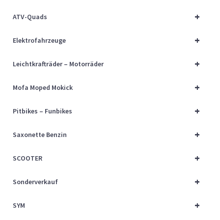
Über uns
+
ATV-Quads
Vertrag widerrufen
+
Elektrofahrzeuge
Widerrufsbelehrung
+
Leichtkrafträder – Motorräder
+
Cart
Mofa Moped Mokick
+
Pitbikes – Funbikes
Checkout
+
Saxonette Benzin
My account
+
SCOOTER
+
Sonderverkauf
+
SYM