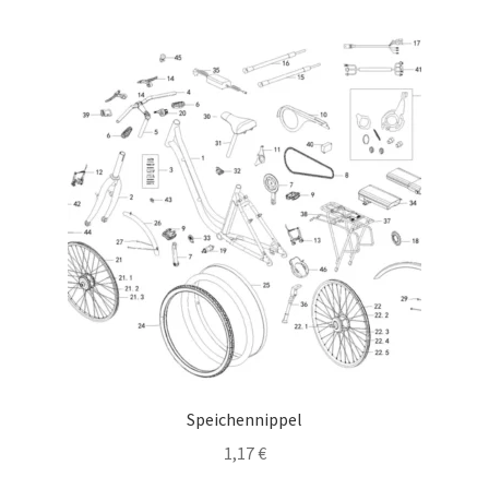
Speichennippel
1,17
€