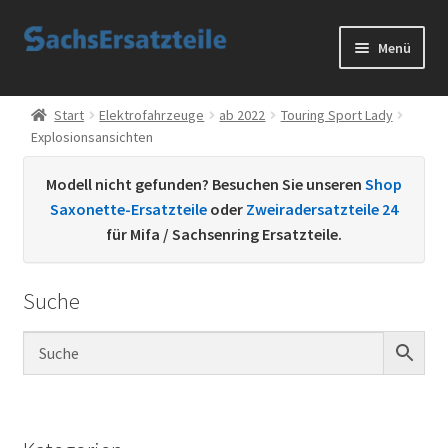
Zur
Zum
Menü
Navigation
Inhalt
springen
springen
Start
Start
Elektrofahrzeuge
ab 2022
Touring Sport Lady
Explosionsansichten
AGB
Modell nicht gefunden? Besuchen Sie unseren
Shop
Datenschutzerklärung
Saxonette-Ersatzteile
oder
Zweiradersatzteile 24
für Mifa / Sachsenring Ersatzteile.
Impressum
Suche
Kontakt
Sachs Ersatzteile
Sachsteile