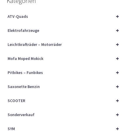
Kategorien
Über uns
+
ATV-Quads
Vertrag widerrufen
+
Elektrofahrzeuge
Widerrufsbelehrung
+
Leichtkrafträder – Motorräder
Cart
+
Mofa Moped Mokick
Checkout
+
Pitbikes – Funbikes
My account
+
Saxonette Benzin
+
SCOOTER
+
Sonderverkauf
+
SYM