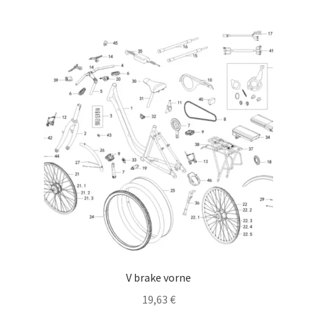
V brake vorne
19,63
€