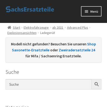
Zur
Zum
Menü
Navigation
Inhalt
springen
springen
Start
Start
Elektrofahrzeuge
ab 2021
Advanced Plus
Explosionsansichten
Ladegerät
AGB
Modell nicht gefunden? Besuchen Sie unseren
Shop
Datenschutzerklärung
Saxonette-Ersatzteile
oder
Zweiradersatzteile 24
für Mifa / Sachsenring Ersatzteile.
Impressum
Suche
Kontakt
Sachs Ersatzteile
Sachsteile