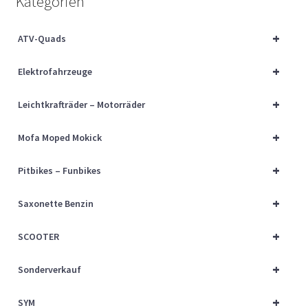
Kategorien
Über uns
+
ATV-Quads
Vertrag widerrufen
+
Elektrofahrzeuge
Widerrufsbelehrung
+
Leichtkrafträder – Motorräder
Cart
+
Mofa Moped Mokick
Checkout
+
Pitbikes – Funbikes
My account
+
Saxonette Benzin
+
SCOOTER
+
Sonderverkauf
+
SYM