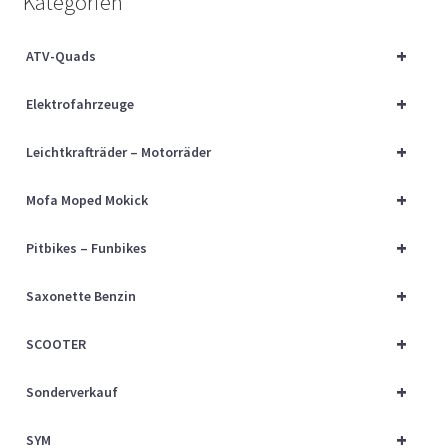
Kategorien
Über uns
+
ATV-Quads
Vertrag widerrufen
+
Elektrofahrzeuge
Widerrufsbelehrung
+
Leichtkrafträder – Motorräder
Cart
+
Mofa Moped Mokick
Checkout
+
Pitbikes – Funbikes
My account
+
Saxonette Benzin
+
SCOOTER
+
Sonderverkauf
+
SYM