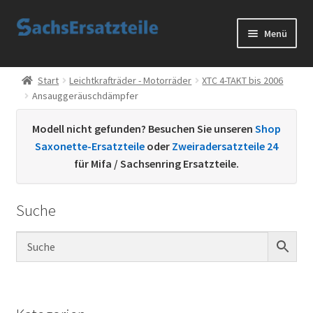
Zur
Zum
Menü
Navigation
Inhalt
springen
springen
Start
Start
Leichtkrafträder - Motorräder
XTC 4-TAKT bis 2006
Ansauggeräuschdämpfer
AGB
Modell nicht gefunden? Besuchen Sie unseren
Shop
Datenschutzerklärung
Saxonette-Ersatzteile
oder
Zweiradersatzteile 24
für Mifa / Sachsenring Ersatzteile.
Impressum
Suche
Kontakt
Sachs Ersatzteile
Sachsteile