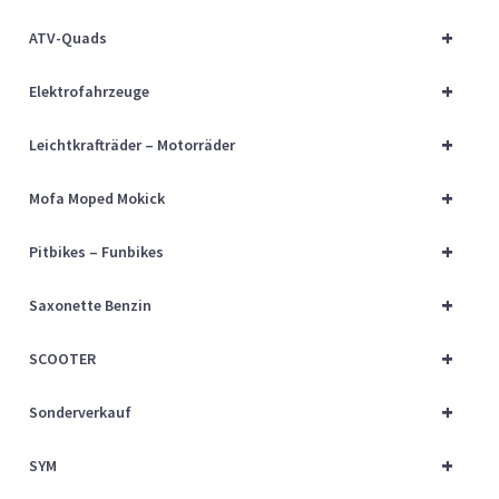
Über uns
+
ATV-Quads
Vertrag widerrufen
+
Elektrofahrzeuge
Widerrufsbelehrung
+
Leichtkrafträder – Motorräder
+
Cart
Mofa Moped Mokick
+
Pitbikes – Funbikes
Checkout
+
Saxonette Benzin
My account
+
SCOOTER
+
Sonderverkauf
+
SYM