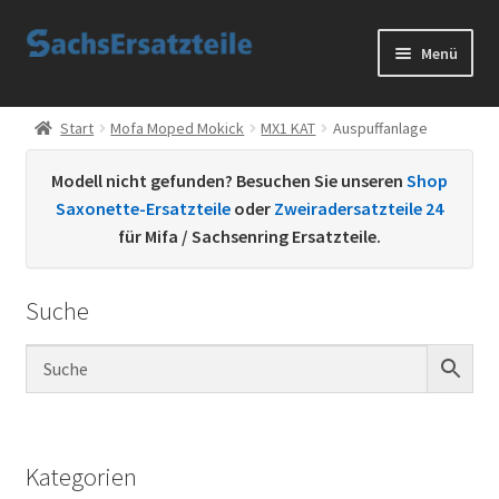
Zur
Zum
Menü
Navigation
Inhalt
springen
springen
Start
Start
Mofa Moped Mokick
MX1 KAT
Auspuffanlage
AGB
Modell nicht gefunden? Besuchen Sie unseren
Shop
Saxonette-Ersatzteile
oder
Zweiradersatzteile 24
Datenschutzerklärung
für Mifa / Sachsenring Ersatzteile.
Impressum
Suche
Kontakt
Sachs Ersatzteile
Sachsteile
Kategorien