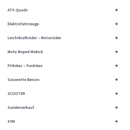
Über uns
+
ATV-Quads
Vertrag widerrufen
+
Elektrofahrzeuge
Widerrufsbelehrung
+
Leichtkrafträder – Motorräder
+
Cart
Mofa Moped Mokick
+
Pitbikes – Funbikes
Checkout
+
Saxonette Benzin
My account
+
SCOOTER
+
Sonderverkauf
+
SYM