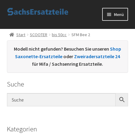
Zur
Zum
Menü
Navigation
Inhalt
springen
springen
Start
Start
SCOOTER
bis 50cc
SFM Bee 2
AGB
Modell nicht gefunden? Besuchen Sie unseren
Shop
Saxonette-Ersatzteile
oder
Zweiradersatzteile 24
Datenschutzerklärung
für Mifa / Sachsenring Ersatzteile.
Impressum
Suche
Kontakt
Sachs Ersatzteile
Sachsteile
Kategorien