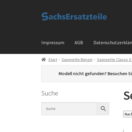
Zur
Zum
Navigation
Inhalt
springen
springen
Impressum
AGB
Datenschutzerklä
Start
Saxonette Benzin
Saxonette Classic E
Start
AGB
Datenschutzerklärung
Impressum
Modell nicht gefunden? Besuchen S
Widerrufsbelehrung
Cart
Checkout
My accou
S
Suche