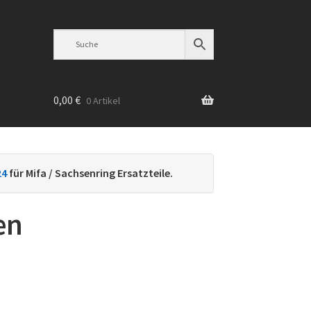
0,00
€
0 Artikel
n
24
für Mifa / Sachsenring Ersatzteile.
en
h
ebtheit
iert