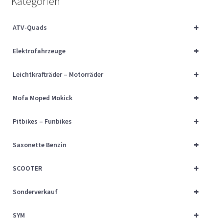
Kategorien
Über uns
+
ATV-Quads
Vertrag widerrufen
+
Elektrofahrzeuge
Widerrufsbelehrung
+
Leichtkrafträder – Motorräder
Cart
+
Mofa Moped Mokick
Checkout
+
Pitbikes – Funbikes
My account
+
Saxonette Benzin
+
SCOOTER
+
Sonderverkauf
+
SYM