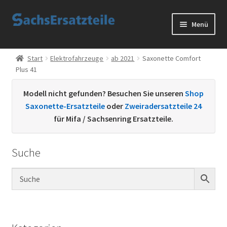
Zur
Zum
Menü
Navigation
Inhalt
springen
springen
Start
Start
Elektrofahrzeuge
ab 2021
Saxonette Comfort
Plus 41
AGB
Modell nicht gefunden? Besuchen Sie unseren
Shop
Datenschutzerklärung
Saxonette-Ersatzteile
oder
Zweiradersatzteile 24
für Mifa / Sachsenring Ersatzteile.
Impressum
Suche
Kontakt
Sachs Ersatzteile
Sachsteile