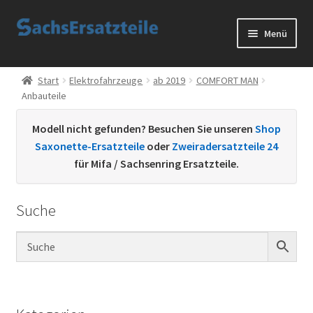
Zur
Zum
Menü
Navigation
Inhalt
springen
springen
Start
Start
Elektrofahrzeuge
ab 2019
COMFORT MAN
Anbauteile
AGB
Modell nicht gefunden? Besuchen Sie unseren
Shop
Datenschutzerklärung
Saxonette-Ersatzteile
oder
Zweiradersatzteile 24
für Mifa / Sachsenring Ersatzteile.
Impressum
Suche
Kontakt
Sachs Ersatzteile
Sachsteile