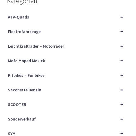
Kategorien
Über uns
+
ATV-Quads
Vertrag widerrufen
+
Elektrofahrzeuge
Widerrufsbelehrung
+
Leichtkrafträder – Motorräder
Cart
+
Mofa Moped Mokick
Checkout
+
Pitbikes – Funbikes
My account
+
Saxonette Benzin
+
SCOOTER
+
Sonderverkauf
+
SYM