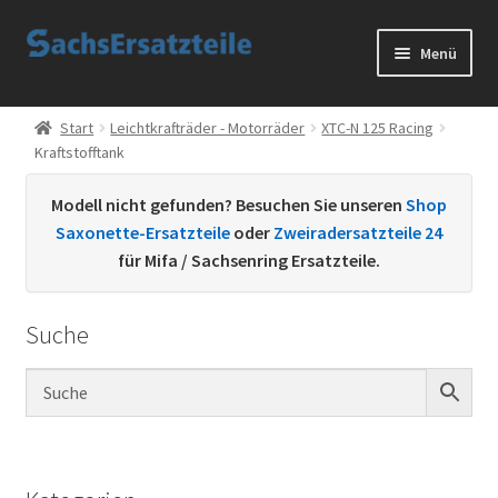
Zur
Zum
Menü
Navigation
Inhalt
springen
springen
Start
Start
Leichtkrafträder - Motorräder
XTC-N 125 Racing
Kraftstofftank
AGB
Modell nicht gefunden? Besuchen Sie unseren
Shop
Datenschutzerklärung
Saxonette-Ersatzteile
oder
Zweiradersatzteile 24
für Mifa / Sachsenring Ersatzteile.
Impressum
Suche
Kontakt
Sachs Ersatzteile
Sachsteile