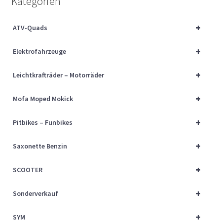
Kategorien
Über uns
+
ATV-Quads
Vertrag widerrufen
+
Elektrofahrzeuge
Widerrufsbelehrung
+
Leichtkrafträder – Motorräder
Cart
+
Mofa Moped Mokick
Checkout
+
Pitbikes – Funbikes
My account
+
Saxonette Benzin
+
SCOOTER
+
Sonderverkauf
+
SYM