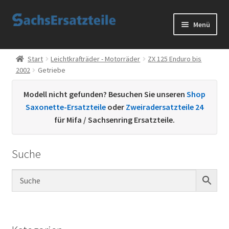
Zur
Zum
Menü
Navigation
Inhalt
springen
springen
Start
Start
Leichtkrafträder - Motorräder
ZX 125 Enduro bis
2002
Getriebe
AGB
Modell nicht gefunden? Besuchen Sie unseren
Shop
Datenschutzerklärung
Saxonette-Ersatzteile
oder
Zweiradersatzteile 24
für Mifa / Sachsenring Ersatzteile.
Impressum
Suche
Kontakt
Sachs Ersatzteile
Sachsteile