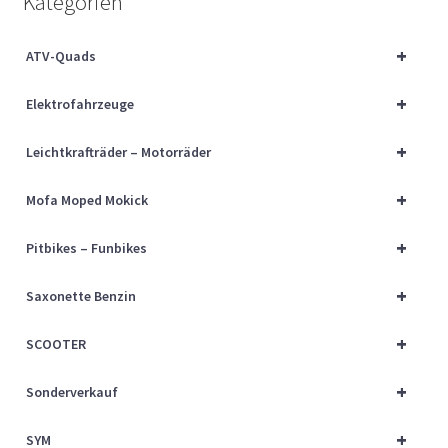
Kategorien
Über uns
+
ATV-Quads
Vertrag widerrufen
+
Elektrofahrzeuge
Widerrufsbelehrung
+
Leichtkrafträder – Motorräder
Cart
+
Mofa Moped Mokick
Checkout
+
Pitbikes – Funbikes
My account
+
Saxonette Benzin
+
SCOOTER
+
Sonderverkauf
+
SYM