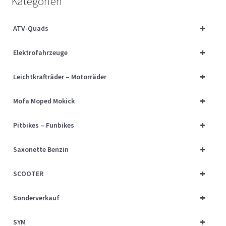
Kategorien
Über uns
+
ATV-Quads
Vertrag widerrufen
+
Elektrofahrzeuge
Widerrufsbelehrung
+
Leichtkrafträder – Motorräder
Cart
+
Mofa Moped Mokick
Checkout
+
Pitbikes – Funbikes
My account
+
Saxonette Benzin
+
SCOOTER
+
Sonderverkauf
+
SYM