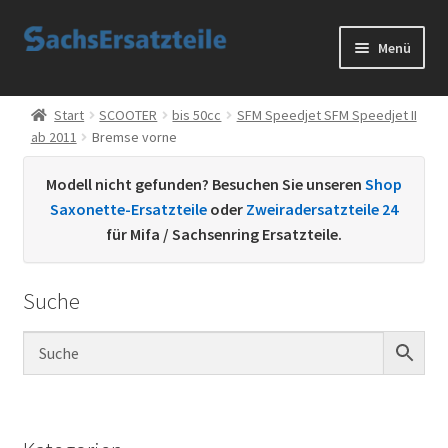
Zur
Zum
Menü
Navigation
Inhalt
springen
springen
Start
Start
SCOOTER
bis 50cc
SFM Speedjet SFM Speedjet II
ab 2011
Bremse vorne
AGB
Modell nicht gefunden? Besuchen Sie unseren
Shop
Datenschutzerklärung
Saxonette-Ersatzteile
oder
Zweiradersatzteile 24
für Mifa / Sachsenring Ersatzteile.
Impressum
Suche
Kontakt
Sachs Ersatzteile
Sachsteile