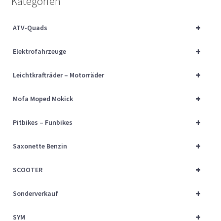
Kategorien
Über uns
+
ATV-Quads
Vertrag widerrufen
+
Elektrofahrzeuge
Widerrufsbelehrung
+
Leichtkrafträder – Motorräder
Cart
+
Mofa Moped Mokick
Checkout
+
Pitbikes – Funbikes
My account
+
Saxonette Benzin
+
SCOOTER
+
Sonderverkauf
+
SYM