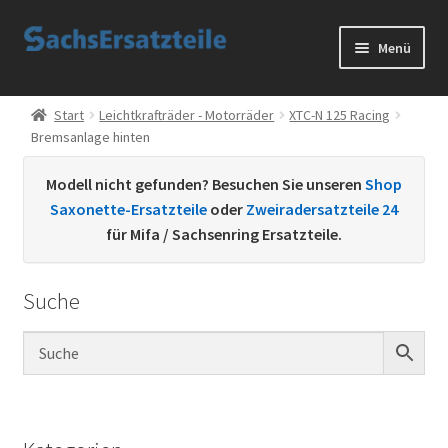
Zur
Zum
Menü
Navigation
Inhalt
springen
springen
Start
Start
Leichtkrafträder - Motorräder
XTC-N 125 Racing
Bremsanlage hinten
AGB
Modell nicht gefunden? Besuchen Sie unseren
Shop
Datenschutzerklärung
Saxonette-Ersatzteile
oder
Zweiradersatzteile 24
für Mifa / Sachsenring Ersatzteile.
Impressum
Suche
Kontakt
Sachs Ersatzteile
Sachsteile